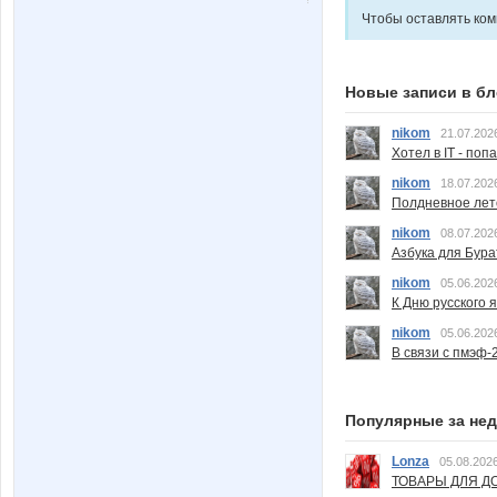
Чтобы оставлять ко
Новые записи в бл
nikom
21.07.202
Хотел в IT - поп
nikom
18.07.202
Полдневное лет
nikom
08.07.202
Азбука для Бура
nikom
05.06.202
К Дню русского 
nikom
05.06.202
В связи с пмэф-
Популярные за не
Lonza
05.08.2026
ТОВАРЫ ДЛЯ ДО