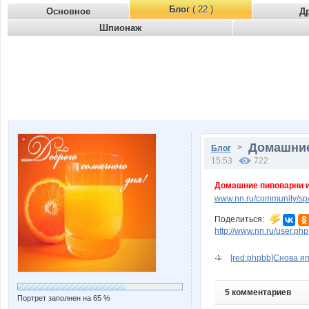
Блог
( 22 )
Основное
Д
Шпионаж
Домашние
>
Блог
15:53
722
Домашние пивоварни и
www.nn.ru/community/sp
Поделиться:
http://www.nn.ru/user.
[red:phpbb]Снова яп
5 комментариев
Портрет заполнен на 65 %