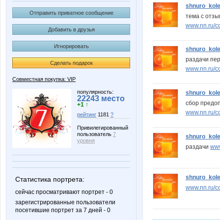
shnuro_kol
Отправить приватное сообщение
тема с отз
www.nn.ru/c
Добавить в друзья
Игнорировать
shnuro_kol
раздачи пе
Сделать подарок
www.nn.ru/c
Совместная покупка: VIP
популярность:
shnuro_kol
22243 место
сбор предоп
+1 ↑
www.nn.ru/c
рейтинг
1181
?
Привилегированный
пользователь
7
shnuro_kol
уровня
раздачи
www
shnuro_kol
Статистика портрета:
www.nn.ru/c
сейчас просматривают портрет - 0
зарегистрированные пользователи
посетившие портрет за 7 дней - 0