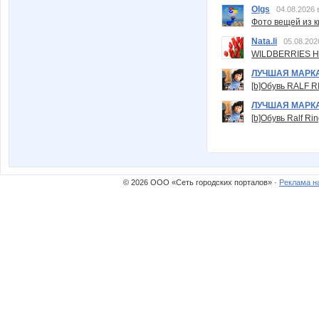
Olgs
04.08.2026 
Фото вещей из ки
Nata.li
05.08.202
WILDBERRIES Н
ЛУЧШАЯ МАРК
[b]Обувь RALF RI
ЛУЧШАЯ МАРК
[b]Обувь Ralf Ri
© 2026 ООО «Сеть городских порталов» ·
Реклама н