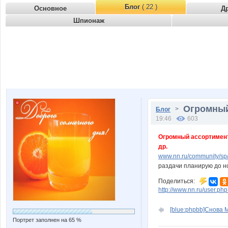
Блог
( 22 )
Основное
Д
Шпионаж
Огромный
>
Блог
19:46
603
Огромный ассортимент
др.
www.nn.ru/community/sp
раздачи планирую до но
Поделиться:
http://www.nn.ru/user.
[blue:phpbb]Снова М
Портрет заполнен на 65 %