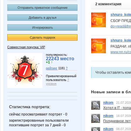
2 комментария
Отправить приватное сообщение
shnuro_kol
Добавить в друзья
СБОР ПРЕ
do=read&th
Игнорировать
Сделать подарок
shnuro_kol
РАЗДАЧИ. 
Совместная покупка: VIP
www.nn.ru/c
популярность:
22243 место
+1 ↑
рейтинг
1181
?
Чтобы оставлять ко
Привилегированный
пользователь
7
уровня
Новые записи в бл
nikom
21.07.202
Статистика портрета:
Хотел в IT - поп
сейчас просматривают портрет - 0
nikom
18.07.202
зарегистрированные пользователи
Полдневное лет
посетившие портрет за 7 дней - 0
nikom
08.07.202