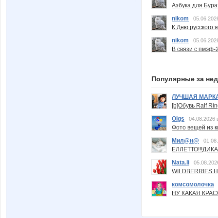
Азбука для Бура
nikom
05.06.202
К Дню русского 
nikom
05.06.202
В связи с пмэф-
Популярные за не
ЛУЧШАЯ МАРК
[b]Обувь Ralf Ri
Olgs
04.08.2026 
Фото вещей из ки
Мил@н@
01.08
ЕЛЛЕТТО!!!ДИК
Nata.li
05.08.202
WILDBERRIES Н
комсомолочка
НУ КАКАЯ КРАСОТ