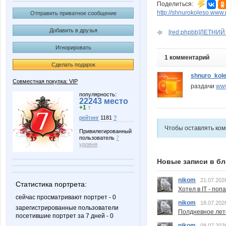
Поделиться:
http://shnurokoleso.www
Отправить приватное сообщение
Добавить в друзья
[red:phpbb]ЛЕТНИЙ 
Игнорировать
1 комментарий
Сделать подарок
shnuro_kol
Совместная покупка: VIP
раздачи
www
популярность:
22243 место
+1 ↑
рейтинг
1181
?
Чтобы оставлять ко
Привилегированный
пользователь
7
уровня
Новые записи в бл
nikom
21.07.202
Статистика портрета:
Хотел в IT - поп
сейчас просматривают портрет - 0
nikom
18.07.202
зарегистрированные пользователи
Полдневное лет
посетившие портрет за 7 дней - 0
nikom
08.07.202