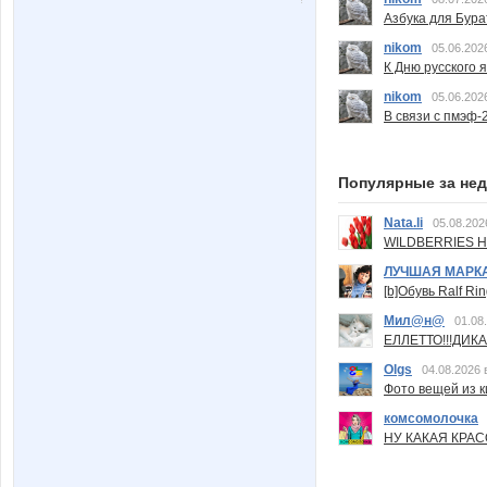
Азбука для Бура
nikom
05.06.202
К Дню русского 
nikom
05.06.202
В связи с пмэф-
Популярные за не
Nata.li
05.08.202
WILDBERRIES Н
ЛУЧШАЯ МАРК
[b]Обувь Ralf Ri
Мил@н@
01.08
ЕЛЛЕТТО!!!ДИК
Olgs
04.08.2026 
Фото вещей из ки
комсомолочка
НУ КАКАЯ КРАСОТ